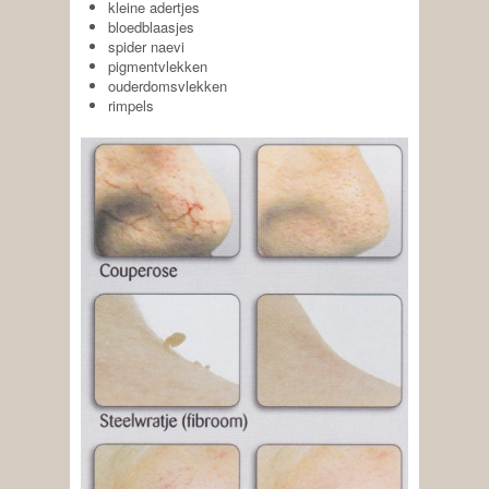
kleine adertjes
bloedblaasjes
spider naevi
pigmentvlekken
ouderdomsvlekken
rimpels