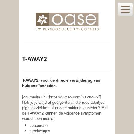
T-AWAY2
T-AWAY
2
, voor de directe verwijdering van
huidoneffenheden
.
[gn_media url=”https://vimeo.com/53639289″]
Heb je je altijd al geërgerd aan die rode adertjes,
pigmentvlekken of andere huidoneffenheden? Met
de T-AWAY
2
kunnen de volgende symptomen
worden behandeld:
couperose
steelwratjes