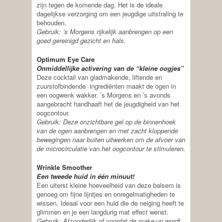
zijn tegen de komende dag. Het is de ideale
dagelijkse verzorging om een jeugdige uitstraling te
behouden.
Gebruik: ’s Morgens rijkelijk aanbrengen op een
goed gereinigd gezicht en hals.
Optimum Eye Care
Onmiddellijke activering van de “kleine oogjes”
Deze cocktail van gladmakende, liftende en
zuurstofbindende ingrediënten maakt de ogen in
een oogwenk wakker. ’s Morgens en ’s avonds
aangebracht handhaaft het de jeugdigheid van het
oogcontour.
Gebruik: Deze onzichtbare gel op de binnenhoek
van de ogen aanbrengen en met zacht kloppende
bewegingen naar buiten uitwerken om de afvoer van
de microcirculatie van het oogcontour te stimuleren.
Wrinkle Smoother
Een tweede huid in één minuut!
Een uiterst kleine hoeveelheid van deze balsem is
genoeg om fijne lijntjes en onregelmatigheden te
wissen. Ideaal voor een huid die de neiging heeft te
glimmen en je een langdurig mat effect wenst.
Gebruik: Afzonderlijk of voordat de make-up wordt